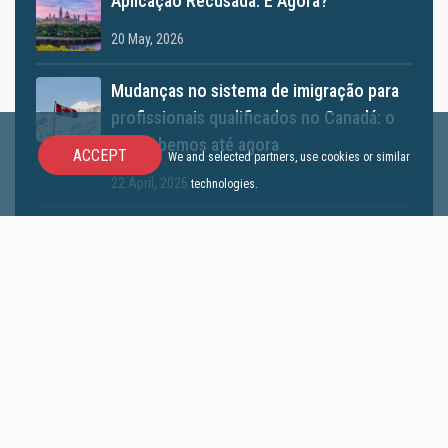
Aplicação Recusada: E Agora?
20 May, 2026
Mudanças no sistema de imigração para
profissionais qualificados no Canadá: o
que sabemos até agora
ACCEPT
We and selected partners, use cookies or similar
22 April, 2026
technologies.
Self-employed agora pode ajudar no
Express Entry? Entenda a nova
atualização do IRCC
01 April, 2026
TR to PR Pathway 2026: Canadá pode
abrir nova oportunidade para
trabalhadores temporários se tornarem