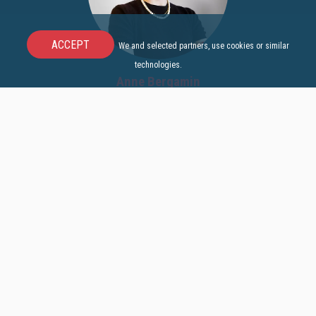
ACCEPT
We and selected partners, use cookies or similar
technologies.
Eleonora Lisboa
Sales Team Leader