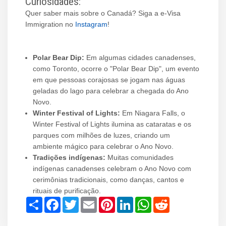
Curiosidades:
Quer saber mais sobre o Canadá? Siga a e-Visa
Immigration no
Instagram
!
Polar Bear Dip:
Em algumas cidades canadenses,
como Toronto, ocorre o "Polar Bear Dip", um evento
em que pessoas corajosas se jogam nas águas
geladas do lago para celebrar a chegada do Ano
Novo.
Winter Festival of Lights:
Em Niagara Falls, o
Winter Festival of Lights ilumina as cataratas e os
parques com milhões de luzes, criando um
ambiente mágico para celebrar o Ano Novo.
Tradições indígenas:
Muitas comunidades
indígenas canadenses celebram o Ano Novo com
cerimônias tradicionais, como danças, cantos e
rituais de purificação.
Share
Facebook
Twitter
Email
Pinterest
LinkedIn
WhatsApp
Reddit