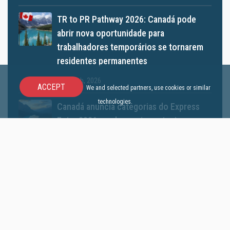
TR to PR Pathway 2026: Canadá pode
abrir nova oportunidade para
trabalhadores temporários se tornarem
residentes permanentes
08 March, 2026
ACCEPT
We and selected partners, use cookies or similar
technologies.
Canadá anuncia categorias do Express
Entry 2026: mudanças importantes para
trabalhadores qualificados
18 February, 2026
2026: a imigração para o Canadá está
voltando a aquecer — e quem se planejar
agora sai na frente
12 January, 2026