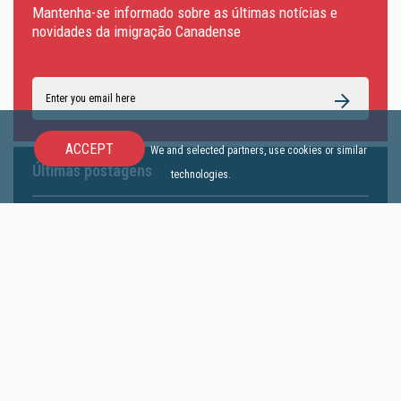
Mantenha-se informado sobre as últimas notícias e
novidades da imigração Canadense
ACCEPT
We and selected partners, use cookies or similar
Últimas postagens
technologies.
"O Canadá não é mais o mesmo." Mas
será que essa é a pergunta certa?
19 June, 2026
Aplicação Recusada: E Agora?
20 May, 2026