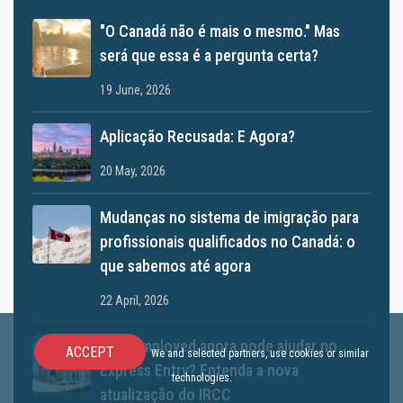
"O Canadá não é mais o mesmo." Mas
será que essa é a pergunta certa?
19 June, 2026
Aplicação Recusada: E Agora?
20 May, 2026
Mudanças no sistema de imigração para
profissionais qualificados no Canadá: o
que sabemos até agora
22 April, 2026
Self-employed agora pode ajudar no
ACCEPT
We and selected partners, use cookies or similar
Express Entry? Entenda a nova
technologies.
atualização do IRCC