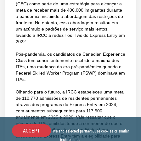
(CEC) como parte de uma estratégia para alcançar a
meta de receber mais de 400.000 imigrantes durante
a pandemia, incluindo a abordagem das restrições de
fronteira. No entanto, essa abordagem resultou em
um acúmulo e padrões de serviço mais lentos,
levando a IRCC a reduzir os ITAs do Express Entry em
2022.
Pós-pandemia, os candidatos da Canadian Experience
Class têm consistentemente recebido a maioria dos
ITAs, uma mudança da era pré-pandêmica quando o
Federal Skilled Worker Program (FSWP) dominava em
ITAs.
Olhando para o futuro, a IRCC estabeleceu uma meta
de 110.770 admissões de residentes permanentes
através dos programas do Express Entry em 2024,
com aumentos subsequentes para 117.500
anualmente em 2025 e 2026. Vale ressaltar que o
número de ITAs emitidos tende a ser menor do que o
número de admissões, já que candidatos bem-
ACCEPT
We and selected partners, use cookies or similar
sucedidos do Express Entry têm a elegibilidade para
technologies.