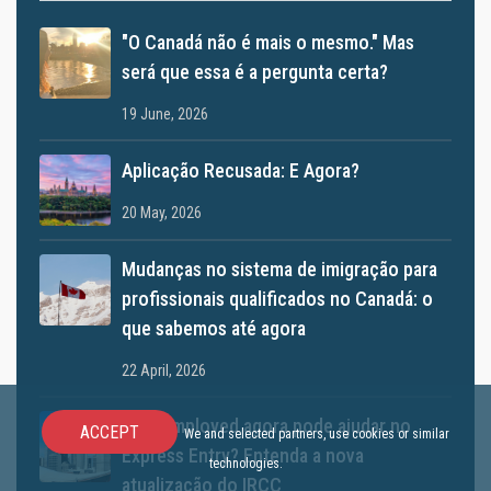
"O Canadá não é mais o mesmo." Mas
será que essa é a pergunta certa?
19 June, 2026
Aplicação Recusada: E Agora?
20 May, 2026
Mudanças no sistema de imigração para
profissionais qualificados no Canadá: o
que sabemos até agora
22 April, 2026
Self-employed agora pode ajudar no
ACCEPT
We and selected partners, use cookies or similar
Express Entry? Entenda a nova
technologies.
atualização do IRCC