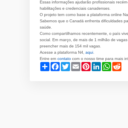
Essas informações ajudarão profissionais recé
habilitações e credenciais canadenses.
O projeto tem como base a plataforma online N
Sabemos que o Canadá enfrenta dificuldades para
saúde.
Como compartilhamos recentemente, o país vive
social. Em março, de mais de 1 milhão de vaga
preencher mais de 154 mil vagas.
Acesse a plataforma N4,
aqui
.
Entre em
contato
com o nosso time para mais i
Share
Facebook
Twitter
Email
Pinterest
LinkedIn
WhatsAp
Red