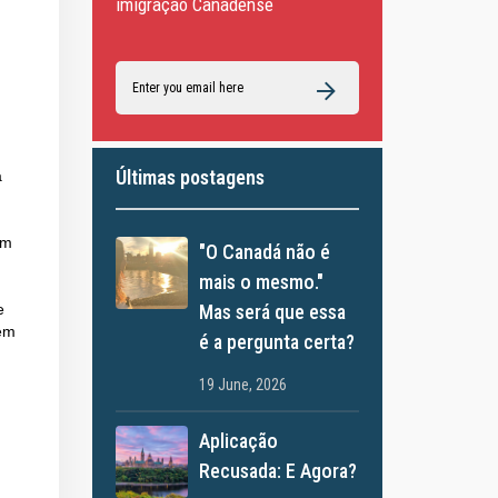
imigração Canadense
Últimas postagens
a
em
"O Canadá não é
mais o mesmo."
Mas será que essa
e
uem
é a pergunta certa?
19 June, 2026
Aplicação
Recusada: E Agora?