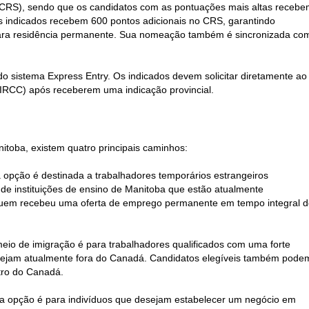
(CRS), sendo que os candidatos com as pontuações mais altas receb
Os indicados recebem 600 pontos adicionais no CRS, garantindo
para residência permanente. Sua nomeação também é sincronizada co
 sistema Express Entry. Os indicados devem solicitar diretamente ao
(IRCC) após receberem uma indicação provincial.
itoba, existem quatro principais caminhos:
a opção é destinada a trabalhadores temporários estrangeiros
 de instituições de ensino de Manitoba que estão atualmente
 quem recebeu uma oferta de emprego permanente em tempo integral 
eio de imigração é para trabalhadores qualificados com uma forte
ejam atualmente fora do Canadá. Candidatos elegíveis também pode
ntro do Canadá.
ta opção é para indivíduos que desejam estabelecer um negócio em