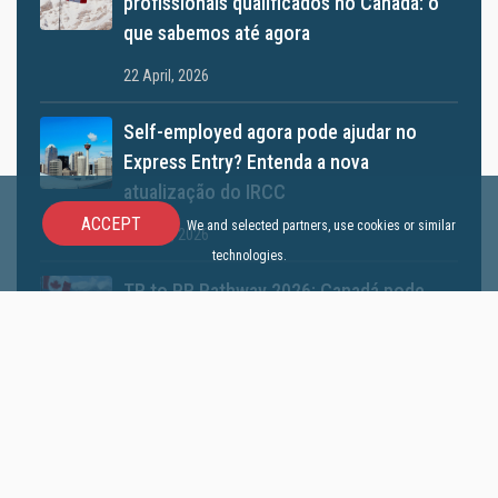
profissionais qualificados no Canadá: o
que sabemos até agora
22 April, 2026
Self-employed agora pode ajudar no
Express Entry? Entenda a nova
atualização do IRCC
ACCEPT
We and selected partners, use cookies or similar
01 April, 2026
technologies.
TR to PR Pathway 2026: Canadá pode
abrir nova oportunidade para
trabalhadores temporários se tornarem
residentes permanentes
08 March, 2026
Canadá anuncia categorias do Express