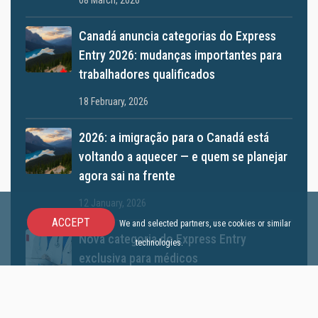
08 March, 2026
Canadá anuncia categorias do Express
Entry 2026: mudanças importantes para
trabalhadores qualificados
18 February, 2026
2026: a imigração para o Canadá está
voltando a aquecer — e quem se planejar
agora sai na frente
12 January, 2026
ACCEPT
We and selected partners, use cookies or similar
Nova categoria do Express Entry
technologies.
exclusiva para médicos
10 December, 2025