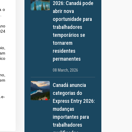
2026: Canadá pode
a o
abrir nova
.
oportunidade para
trabalhadores
ano
024
temporários se
tornarem
io,
residentes
ram
permanentes
ico
08 March, 2026
mo,
 em
Canadá anuncia
categorias do
 e-
Express Entry 2026:
mudanças
importantes para
trabalhadores