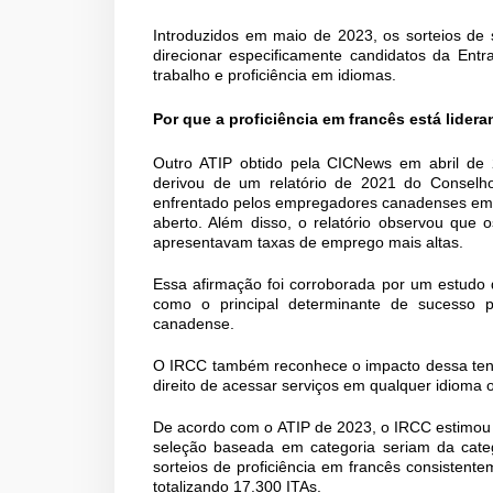
Introduzidos em maio de 2023, os sorteios d
direcionar especificamente candidatos da Ent
trabalho e proficiência em idiomas.
Por que a proficiência em francês está lider
Outro ATIP obtido pela CICNews em abril de 
derivou de um relatório de 2021 do Conselh
enfrentado pelos empregadores canadenses em e
aberto. Além disso, o relatório observou que 
apresentavam taxas de emprego mais altas.
Essa afirmação foi corroborada por um estudo d
como o principal determinante de sucesso 
canadense.
O IRCC também reconhece o impacto dessa tendê
direito de acessar serviços em qualquer idioma of
De acordo com o ATIP de 2023, o IRCC estimou 
seleção baseada em categoria seriam da categ
sorteios de proficiência em francês consisten
totalizando 17.300 ITAs.