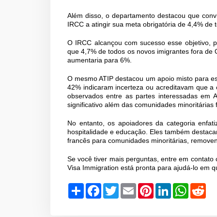
Além disso, o departamento destacou que convi
IRCC a atingir sua meta obrigatória de 4,4% de
O IRCC alcançou com sucesso esse objetivo, po
que 4,7% de todos os novos imigrantes fora d
aumentaria para 6%.
O mesmo ATIP destacou um apoio misto para est
42% indicaram incerteza ou acreditavam que a c
observados entre as partes interessadas em 
significativo além das comunidades minoritárias 
No entanto, os apoiadores da categoria enfat
hospitalidade e educação. Eles também destacar
francês para comunidades minoritárias, removend
Se você tiver mais perguntas, entre em contato
Visa Immigration está pronta para ajudá-lo em 
Share
Facebook
Twitter
Email
Pinterest
LinkedIn
WhatsAp
Red