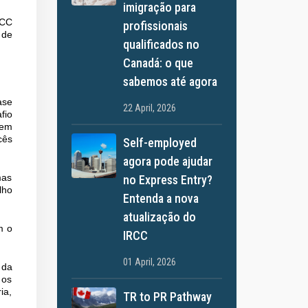
imigração para
RCC
profissionais
 de
qualificados no
Canadá: o que
sabemos até agora
ase
22 April, 2026
fio
 em
cês
Self-employed
agora pode ajudar
no Express Entry?
mas
lho
Entenda a nova
atualização do
m o
IRCC
01 April, 2026
 da
 os
ia,
TR to PR Pathway