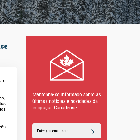
ase
a é
Mantenha-se informado sobre as
on,
últimas notícias e novidades da
tos
imigração Canadense
ios
cês