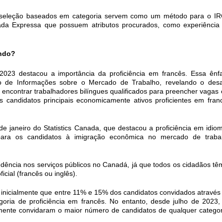
e seleção baseados em categoria servem como um método para o I
rada Expressa que possuem atributos procurados, como experiência
ando?
2023 destacou a importância da proficiência em francês. Essa ênf
o de Informações sobre o Mercado de Trabalho, revelando o desa
ncontrar trabalhadores bilíngues qualificados para preencher vagas
os candidatos principais economicamente ativos proficientes em fran
e janeiro do Statistics Canada, que destacou a proficiência em idio
para os candidatos à imigração econômica no mercado de traba
ncia nos serviços públicos no Canadá, já que todos os cidadãos tê
icial (francês ou inglês).
inicialmente que entre 11% e 15% dos candidatos convidados através
oria de proficiência em francês. No entanto, desde julho de 2023,
temente convidaram o maior número de candidatos de qualquer categor