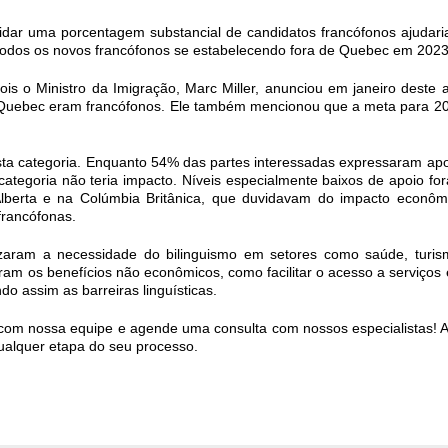
dar uma porcentagem substancial de candidatos francófonos ajudari
 todos os novos francófonos se estabelecendo fora de Quebec em 2023
is o Ministro da Imigração, Marc Miller, anunciou em janeiro deste 
e Quebec eram francófonos. Ele também mencionou que a meta para 2
a categoria. Enquanto 54% das partes interessadas expressaram apo
ategoria não teria impacto. Níveis especialmente baixos de apoio fo
Alberta e na Colúmbia Britânica, que duvidavam do impacto econôm
francófonas.
izaram a necessidade do bilinguismo em setores como saúde, turis
am os benefícios não econômicos, como facilitar o acesso a serviços
o assim as barreiras linguísticas.
 com nossa equipe e agende uma consulta com nossos especialistas! A
qualquer etapa do seu processo.
p
dit