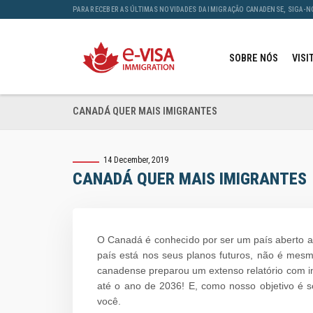
PARA RECEBER AS ÚLTIMAS NOVIDADES DA IMIGRAÇÃO CANADENSE, SIGA-N
SOBRE NÓS
VISI
CANADÁ QUER MAIS IMIGRANTES
14 December, 2019
CANADÁ QUER MAIS IMIGRANTES
O Canadá é conhecido por ser um país aberto aos
país está nos seus planos futuros, não é me
canadense preparou um extenso relatório com i
até o ano de 2036! E, como nosso objetivo é se
você.