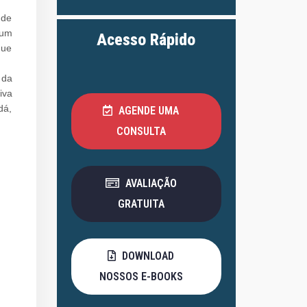
 de
 um
Acesso Rápido
que
 da
iva
dá,
AGENDE UMA
CONSULTA
AVALIAÇÃO
GRATUITA
DOWNLOAD
NOSSOS E-BOOKS