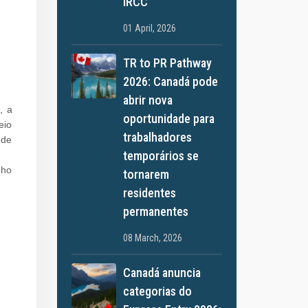
IRCC
01 April, 2026
TR to PR Pathway
2026: Canadá pode
abrir nova
, a
oportunidade para
eio
trabalhadores
 de
temporários se
nho
tornarem
residentes
permanentes
08 March, 2026
Canadá anuncia
categorias do