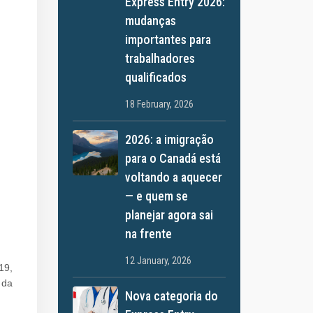
Express Entry 2026:
mudanças
importantes para
trabalhadores
qualificados
18 February, 2026
2026: a imigração
para o Canadá está
voltando a aquecer
— e quem se
planejar agora sai
na frente
12 January, 2026
19,
 da
Nova categoria do