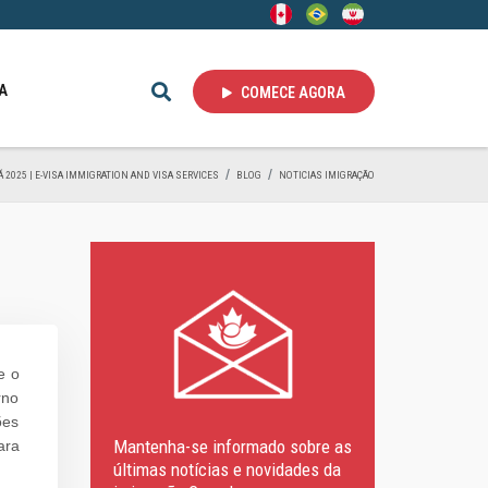
A
COMECE AGORA
 2025 | E-VISA IMMIGRATION AND VISA SERVICES
BLOG
NOTICIAS IMIGRAÇÃO
e o
rno
ões
Mantenha-se informado sobre as
ara
últimas notícias e novidades da