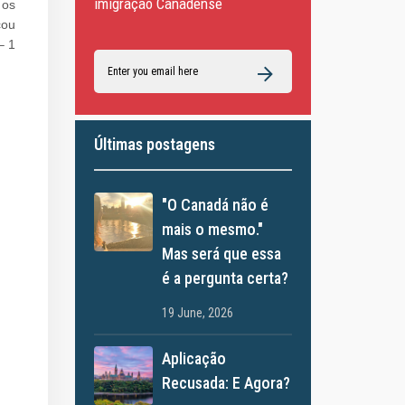
imigração Canadense
 os
cou
– 1
Últimas postagens
"O Canadá não é
mais o mesmo."
Mas será que essa
é a pergunta certa?
19 June, 2026
Aplicação
Recusada: E Agora?