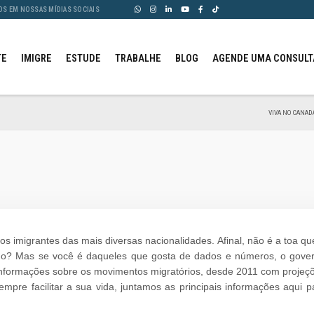
OS EM NOSSAS MÍDIAS SOCIAIS
TE
IMIGRE
ESTUDE
TRABALHE
BLOG
AGENDE UMA CONSULT
VIVA NO CANADÁ
 imigrantes das mais diversas nacionalidades. Afinal, não é a toa qu
smo? Mas se você é daqueles que gosta de dados e números, o gove
nformações sobre os movimentos migratórios, desde 2011 com projeç
mpre facilitar a sua vida, juntamos as principais informações aqui p