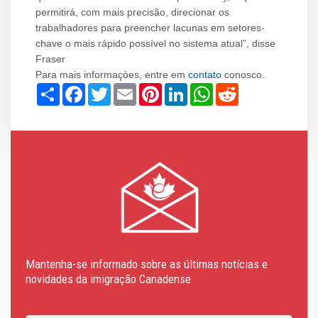
permitirá, com mais precisão, direcionar os
trabalhadores para preencher lacunas em setores-
chave o mais rápido possível no sistema atual”, disse
Fraser
Para mais informaçòes, entre em
contato
conosco.
Share
Facebook
Twitter
Email
Pinterest
LinkedIn
WhatsApp
Reddit
Mantenha-se informado sobre as últimas notícias e
novidades da imigração Canadense