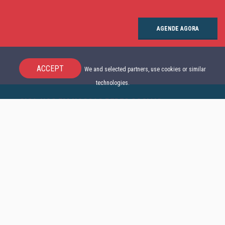
AGENDE AGORA
ACCEPT
We and selected partners, use cookies or similar
technologies.
SIGA-NOS EM NOSSAS REDES SOCIAIS
Para as últimas notícias e novidades relacionada à imigração Canadense,
siga-nos em nossos canais de mídia social
© 2026, e-Visa Immigration Services Inc. All Right Reserved. e-Visa Immigration Services
não é um site governamental. Número de licença RCIC: R513223.