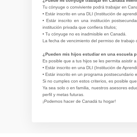
¿Puede mi cónyuge trabajar en Canadá mien
Tu cónyuge o conviviente podrá trabajar en Canad
• Estár inscrito en una DLI (Institución de apren
• Estár inscrito en una institución postsecun
institución privada que confiera títulos;
• Tu cónyuge no es inadmisible en Canadá.
La fecha de vencimiento del permiso de trabajo 
¿Pueden mis hijos estudiar en una escuela 
Es posible que a tus hijos se les permita asisti
• Estár inscrito en una DLI (Institución de Apren
• Estár inscrito en un programa postsecundario en
Si no cumples con estos criterios, es posible q
Ya sea solo o en familia, nuestros asesores edu
perfil y metas futuras.
¡Podemos hacer de Canadá tu hogar!