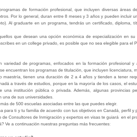
 programas de formación profesional, que incluyen diversas áreas
tros. Por lo general, duran entre 8 meses y 3 años y pueden incluir un
eto). Al graduarte en un programa, tendrás un certificado, diploma, 
quellos que desean una opción económica de especialización en su c
nscribes en un college privado, es posible que no sea elegible para el
n variedad de programas, enfocados en la formación profesional y
se encuentran los programas de titulación, que incluyen licenciatura, 
 o maestría, tienen una duración de 2 a 4 años y tienden a tener req
nadá a través de estudios, porque en la mayoría de los casos, el estu
a institución pública o privada. Además, algunas provincias permi
en una de sus universidades.
ne más de 500 escuelas asociadas entre las que puedes elegir.
para ti y tu familia de acuerdo con tus objetivos en Canadá, perfil y 
 de Consultores de Inmigración y expertos en visas te guiará en el pro
á? Ve a continuación nuestras preguntas más frecuentes: