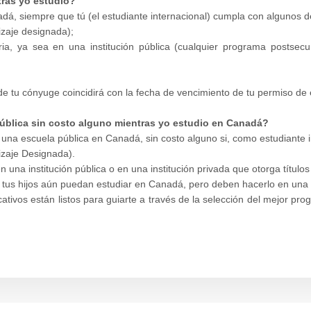
tras yo estudio?
á, siempre que tú (el estudiante internacional) cumpla con algunos de
dizaje designada);
daria, ya sea en una institución pública (cualquier programa post
de tu cónyuge coincidirá con la fecha de vencimiento de tu permiso de
pública sin costo alguno mientras yo estudio en Canadá?
r a una escuela pública en Canadá, sin costo alguno si, como estudiante
dizaje Designada).
 una institución pública o en una institución privada que otorga título
ue tus hijos aún puedan estudiar en Canadá, pero deben hacerlo en una
cativos están listos para guiarte a través de la selección del mejor p