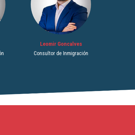
Marilene Quintana
ón
Directora de Operaciones / Consultora
Canadiense Regulada Senior