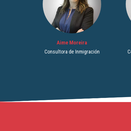
ra
Livia Neves
igración
Consultora de Inmigración
C