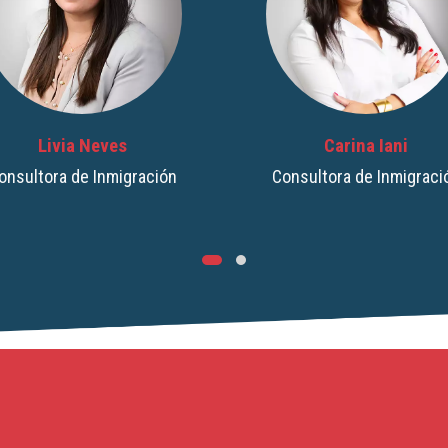
Carina Iani
Leomir Goncalves
onsultora de Inmigración
Consultor de Inmigraci