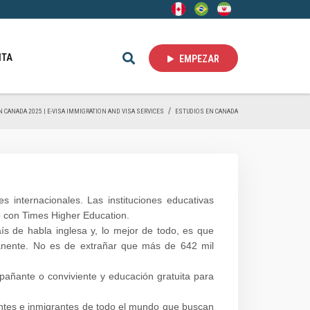
ITA
EMPEZAR
IN CANADA 2025 | E-VISA IMMIGRATION AND VISA SERVICES
ESTUDIOS EN CANADA
internacionales. Las instituciones educativas
o con Times Higher Education.
ís de habla inglesa y, lo mejor de todo, es que
manente. No es de extrañar que más de 642 mil
mpañante o conviviente y educación gratuita para
iantes e inmigrantes de todo el mundo que buscan