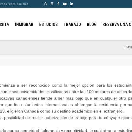
ersas redes sociales.
ISITA
INMIGRAR
ESTUDIOS
TRABAJO
BLOG
RESERVA UNA C
LIVE 
ienza a ser reconocido como la mejor opción para los estudiantes 
con cinco universidades clasificadas entre las 100 mejores de acuerd
educativas canadienses tiende a ser más bajo que en cualquier otro pa
ra que los estudiantes internacionales obtengan la residencia per
19, eligieron Canadá como su destino académico en el extranjero.
la posibilidad de recibir autorización de trabajo para tu cónyuge aco
o por su seguridad, tolerancia y receptividad, lo cual atrae a estud