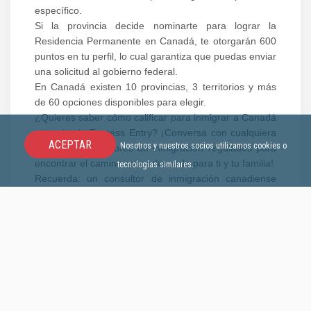
específico.
Si la provincia decide nominarte para lograr la
Residencia Permanente en Canadá, te otorgarán 600
puntos en tu perfil, lo cual garantiza que puedas enviar
una solicitud al gobierno federal.
En Canadá existen 10 provincias, 3 territorios y más
de 60 opciones disponibles para elegir.
¿Quieres saber cómo calificar para inmigrar a Canadá
a través de Express Entry? ¡Conversa con cualquiera
ACEPTAR
Nosotros y nuestros socios utilizamos cookies o
de nuestros asesores de inmigración regulados para
encontrar el camino más adecuado para ti y tu familia!
tecnologías similares.
Recuerda: un consultor de inmigración canadiense
regulado puede evaluar tu perfil y determinar qué
programa de inmigración canadiense es el más
adecuado para tu caso. En e-Visa, nuestro equipo
está preparado para guiarte a través de todo el
proceso, sea cual sea tu objetivo.