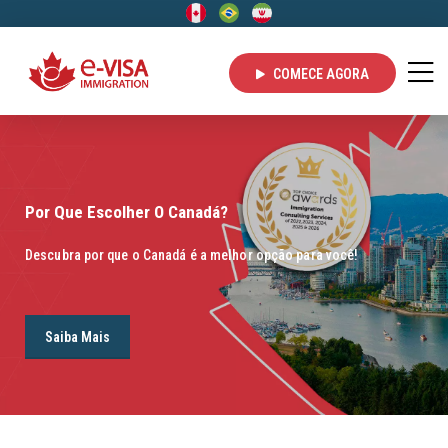
COMECE AGORA
Por Que Escolher O Canadá?
Descubra por que o Canadá é a melhor opção para você!
Saiba Mais